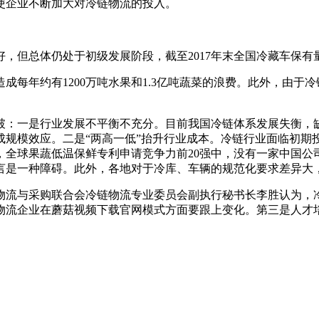
促使企业不断加大对冷链物流的投入。
，但总体仍处于初级发展阶段，截至2017年末全国冷藏车保有量11.5万台
造成每年约有1200万吨水果和1.3亿吨蔬菜的浪费。此外，由
：一是行业发展不平衡不充分。目前我国冷链体系发展失衡，
模效应。二是“两高一低”抬升行业成本。冷链行业面临初期投资成
，全球果蔬低温保鲜专利申请竞争力前20强中，没有一家中国公司或
障碍。此外，各地对于冷库、车辆的规范化要求差异大
国物流与采购联合会冷链物流专业委员会副执行秘书长李胜认为，冷
，冷链物流企业在蘑菇视频下载官网模式方面要跟上变化。第三是人才培养创
。
：东