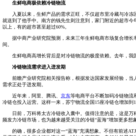
生鲜电商极依赖冷链物流
入夏以来，生鲜产品的需求正旺，不仅超市里冷藏与冷冻区
就送到了他手中。南方的钱先生则注意到，家门附近的超市
以上，有的超市甚至超过60%。
据中商产业研究院预测，未来三年生鲜电商市场复合增长率达49%
间。
生鲜电商高增长背后是对冷链物流的极度依赖。去年，我国冷链市
冷链物流需求进入迸发期
前瞻产业研究院相关报告称，根据发达国家发展经验，当
需求正处于迸发期。
近年来，阿里、腾讯、
京东
等电商平台不断加码冷链物流和生鲜供应
冷链仓投入运营。这样一来，苏宁物流全国15座冷链仓增加到17
日前，万科将太古冷链收入囊中。值得注意的是，这是万
频发力冷链市场，也为越来越受关注的冷链“蓝海”增加更多想象
的确，很多企业都对这一“蓝海”充满想象。不但有前述ATJ