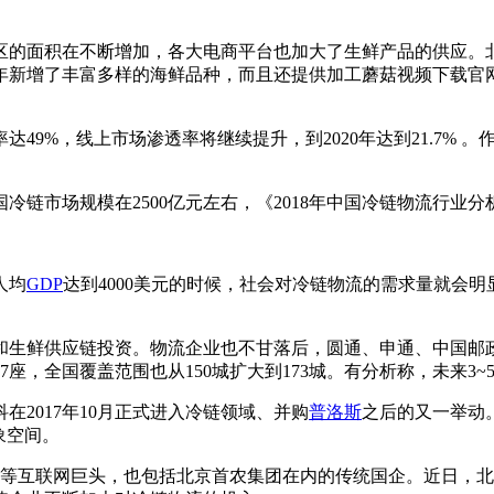
的面积在不断增加，各大电商平台也加大了生鲜产品的供应。
今年新增了丰富多样的海鲜品种，而且还提供加工蘑菇视频下载官网
，线上市场渗透率将继续提升，到2020年达到21.7% 
场规模在2500亿元左右，《2018年中国冷链物流行业分析报告》预
人均
GDP
达到4000美元的时候，社会对冷链物流的需求量就会明显
链投资。物流企业也不甘落后，圆通、申通、中国邮政
座，全国覆盖范围也从150城扩大到173城。有分析称，未来
科在2017年10月正式进入冷链领域、并购
普洛斯
之后的又一举动
空间。
等互联网巨头，也包括北京首农集团在内的传统国企。近日